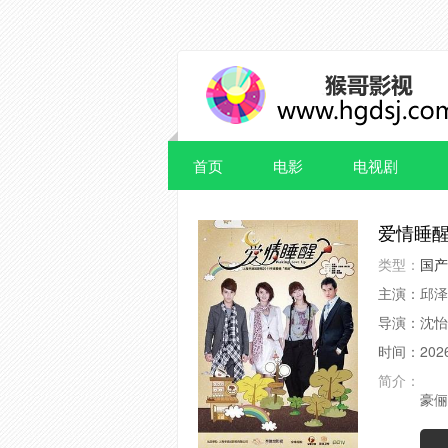
首页
电影
电视剧
爱情睡
类型：
国产
主演：
邱泽
导演：
沈怡
时间：
202
简介：
盒
豪俪