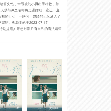
）暗算失忆，幸亏被刘小贝出手相救，并
项天骐与沐之晴即将走进婚姻，这让一直
短视的行动，一瞬间，曾经的记忆涌入了
。视频本站于2023-07-17
展开制作。特别提醒如果您对影片有自己的看法请留
正片
更新HD