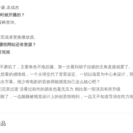
升豪,袁成杰
么时候开播的？
百科
查询。
网页或者更换播放源。
哪些网站还有资源？
度视频
不磨叽了，主要角色不拖后腿。第一次看到胡子拉碴的主角直接就爱了。
人想看的感情戏，一个火球交代了背景设定。一切以场景为中心来设计，
就出字幕。很少有电影的音效师能感觉自己这么核心吧？
们完美过渡 没看过前作的朋友也毫无压力 相比第一部演员有所升级
割裂了，一边频频被视觉设计上的创意惊艳到，一边又不知道导演在吃力
作品