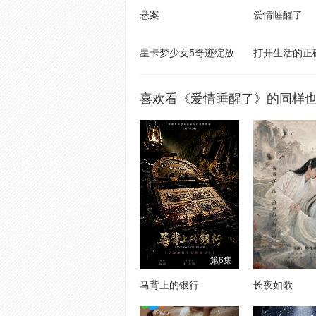
悬案
爱情睡醒了
星卡梦少女5奇迹绽放
打开生活的正
喜欢看《爱情睡醒了》的同样
第6集
马背上的银行
长夜如歌