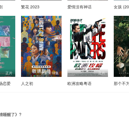
剧
繁花 2023
爱情没有神话
女孩 (20
正片
更新第18集
正片
场恋爱
人之初
欧洲攻略粤语
那个不
情睡醒了》?