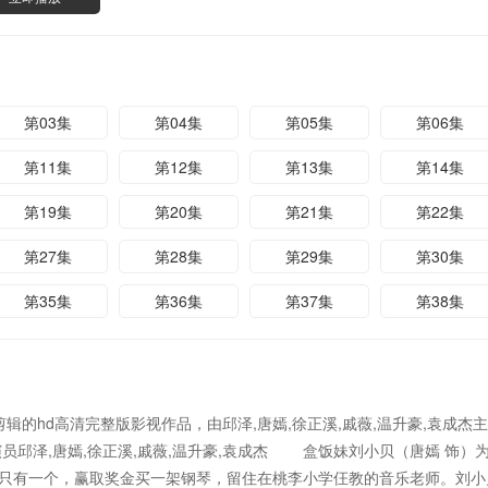
第03集
第04集
第05集
第06集
第11集
第12集
第13集
第14集
第19集
第20集
第21集
第22集
第27集
第28集
第29集
第30集
第35集
第36集
第37集
第38集
辑的hd高清完整版影视作品，由邱泽,唐嫣,徐正溪,戚薇,温升豪,袁成杰
员邱泽,唐嫣,徐正溪,戚薇,温升豪,袁成杰 盒饭妹刘小贝（唐嫣 饰）
的只有一个，赢取奖金买一架钢琴，留住在桃李小学仼教的音乐老师。刘