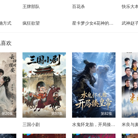
王牌部队
百花杀
快乐大本
确方式
疯狂欲望
星卡梦少女4花神的试炼
武神赵
也喜欢
第20集
第57集
第82集
三国小剧
水鬼怀龙胎，开局揍皇帝
米良与