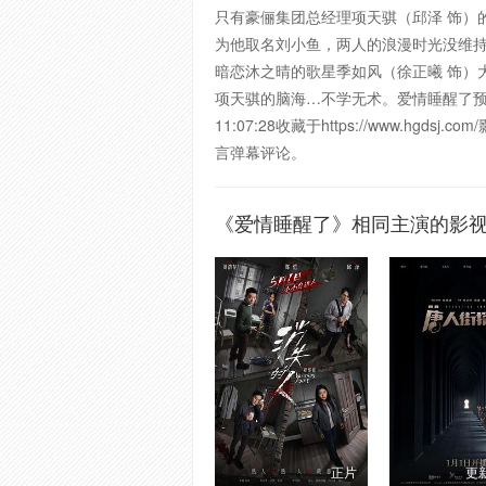
只有豪俪集团总经理项天骐（邱泽 饰）
为他取名刘小鱼，两人的浪漫时光没维
暗恋沐之晴的歌星季如风（徐正曦 饰）
项天骐的脑海…不学无术。爱情睡醒了预告
11:07:28收藏于https://www
言弹幕评论。
《爱情睡醒了》相同主演的影
正片
更