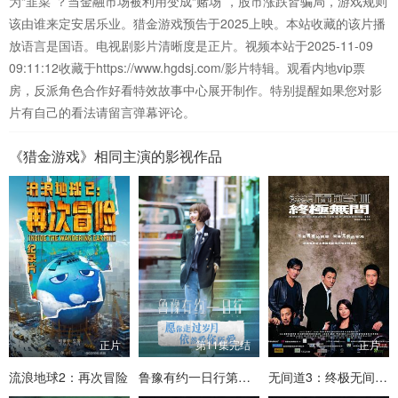
为“韭菜”？当金融市场被利用变成“赌场”，股市涨跌皆骗局，游戏规则
该由谁来定安居乐业。猎金游戏预告于2025上映。本站收藏的该片播
放语言是国语。电视剧影片清晰度是正片。视频本站于2025-11-09
09:11:12收藏于https://www.hgdsj.com/影片特辑。观看内地vip票
房，反派角色合作好看特效故事中心展开制作。特别提醒如果您对影
片有自己的看法请留言弹幕评论。
《猎金游戏》相同主演的影视作品
正片
第11集完结
正片
流浪地球2：再次冒险
鲁豫有约一日行第六季
无间道3：终极无间粤语