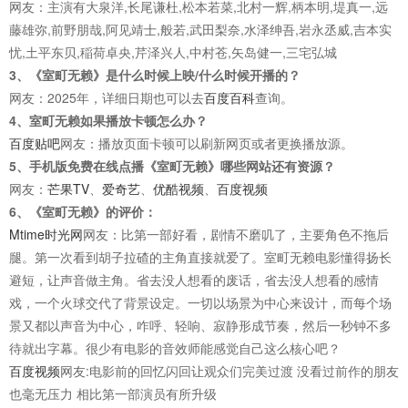
网友：主演有大泉洋,长尾谦杜,松本若菜,北村一辉,柄本明,堤真一,远
藤雄弥,前野朋哉,阿见靖士,般若,武田梨奈,水泽绅吾,岩永丞威,吉本实
忧,土平东贝,稲荷卓央,芹泽兴人,中村苍,矢岛健一,三宅弘城
3、《室町无赖》是什么时候上映/什么时候开播的？
网友：2025年，详细日期也可以去
百度百科
查询。
4、室町无赖如果播放卡顿怎么办？
百度贴吧
网友：播放页面卡顿可以刷新网页或者更换播放源。
5、手机版免费在线点播《室町无赖》哪些网站还有资源？
网友：
芒果TV
、
爱奇艺
、
优酷视频
、
百度视频
6、《室町无赖》的评价：
Mtime时光网
网友：比第一部好看，剧情不磨叽了，主要角色不拖后
腿。第一次看到胡子拉碴的主角直接就爱了。室町无赖电影懂得扬长
避短，让声音做主角。省去没人想看的废话，省去没人想看的感情
戏，一个火球交代了背景设定。一切以场景为中心来设计，而每个场
景又都以声音为中心，咋呼、轻响、寂静形成节奏，然后一秒钟不多
待就出字幕。很少有电影的音效师能感觉自己这么核心吧？
百度视频
网友:电影前的回忆闪回让观众们完美过渡 没看过前作的朋友
也毫无压力 相比第一部演员有所升级