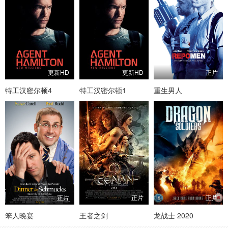
更新HD
更新HD
正片
特工汉密尔顿4
特工汉密尔顿1
重生男人
正片
正片
正片
笨人晚宴
王者之剑
龙战士 2020