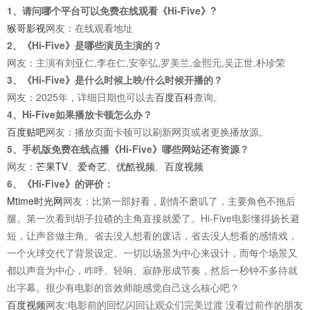
1、请问哪个平台可以免费在线观看《Hi-Five》?
猴哥影视
网友：在线观看地址
2、《Hi-Five》是哪些演员主演的？
网友：主演有刘亚仁,李在仁,安宰弘,罗美兰,金熙元,吴正世,朴珍荣
3、《Hi-Five》是什么时候上映/什么时候开播的？
网友：2025年，详细日期也可以去
百度百科
查询。
4、Hi-Five如果播放卡顿怎么办？
百度贴吧
网友：播放页面卡顿可以刷新网页或者更换播放源。
5、手机版免费在线点播《Hi-Five》哪些网站还有资源？
网友：
芒果TV
、
爱奇艺
、
优酷视频
、
百度视频
6、《Hi-Five》的评价：
Mtime时光网
网友：比第一部好看，剧情不磨叽了，主要角色不拖后
腿。第一次看到胡子拉碴的主角直接就爱了。Hi-Five电影懂得扬长避
短，让声音做主角。省去没人想看的废话，省去没人想看的感情戏，
一个火球交代了背景设定。一切以场景为中心来设计，而每个场景又
都以声音为中心，咋呼、轻响、寂静形成节奏，然后一秒钟不多待就
出字幕。很少有电影的音效师能感觉自己这么核心吧？
百度视频
网友:电影前的回忆闪回让观众们完美过渡 没看过前作的朋友