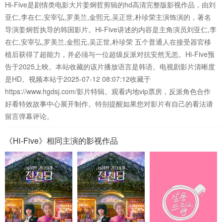
Hi-Five是剧情类电影大片姜炯哲剪辑的hd高清完整版影视作品，由刘
亚仁,李在仁,安宰弘,罗美兰,金熙元,吴正世,朴珍荣主演饰演的，著名
导演姜炯哲执导的韩国影片。Hi-Five讲述的内容是主角演员刘亚仁,李
在仁,安宰弘,罗美兰,金熙元,吴正世,朴珍荣 五个普通人在接受器官移
植后获得了超能力，并必须与一位超级反派对抗安然无恙。Hi-Five预
告于2025上映。本站收藏的该片播放语言是韩语。电视剧影片清晰度
是HD。视频本站于2025-07-12 08:07:12收藏于
https://www.hgdsj.com/影片特辑。观看内地vip票房，反派角色合作
好看特效故事中心展开制作。特别提醒如果您对影片有自己的看法请
留言弹幕评论。
《Hi-Five》相同主演的影视作品