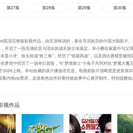
第27集
第28集
第29集
第30集
hd高清完整版影视作品，由主演饰演的，著名导演执导的中国大陆影片。
里，开启了一段充满欢笑与泪水的成长旅尘埃落定。米小圈在家庭中与父
友姜小牙、铁头组成“铁三角”，经历了“错题风波”，以及因比赛模型被
在梦境中经历了一场奇幻冒险，与“梦境骑士”小兔子共同对抗“梦魇大魔
26上映。本站收藏的该片播放语言是。电视剧影片清晰度是更新第30集。视频本站
om/影片特辑。观看内地vip票房，反派角色合作好看特效故事中心展开制作。特
影视作品