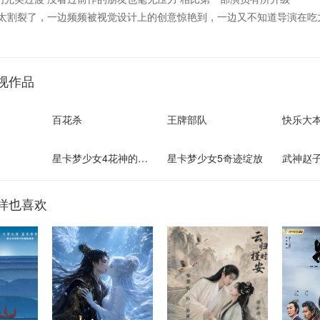
感太割裂了，一边频频被视觉设计上的创意惊艳到，一边又不知道导演在吃
视作品
百花杀
王牌部队
快乐大本
星卡梦少女4花神的试炼
星卡梦少女5奇迹绽放
武神赵
样也喜欢