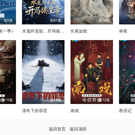
第5集
第81集
第18集
第一季）
水鬼怀龙胎，开局揍皇帝
长夜如歌
将夜
第10集
第16集
第12集
凛冬下的罪恶
南戏
夜语记
返回首页
返回顶部