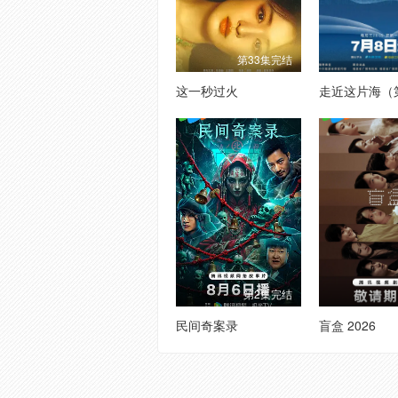
第33集完结
这一秒过火
走近这片海（
第2集完结
民间奇案录
盲盒 2026