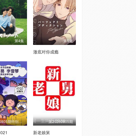
第4集
第5集
澈底对你成瘾
第20260805期特别联动
第20260805期
021
新老娘舅