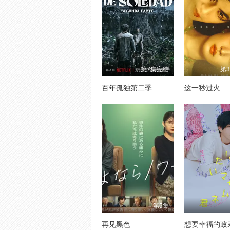
第7集完结
第
百年孤独第二季
这一秒过火
第5集
再见黑色
想要幸福的政