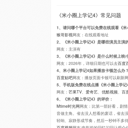
《米小圈上学记4》常见问题
1、请问哪个平台可以免费在线观看《米
猴哥影视
网友：在线观看地址
2、《米小圈上学记4》是哪些演员主演
网友：主演有
3、《米小圈上学记4》是什么时候上映
网友：2026年，详细日期也可以去
百度
4、米小圈上学记4如果播放卡顿怎么办
百度贴吧
网友：播放页面卡顿可以刷新
5、手机版免费在线点播《米小圈上学记
网友：
芒果TV
、
爱奇艺
、
优酷视频
、
百
6、《米小圈上学记4》的评价：
Mtime时光网
网友：比第一部好看，剧情
音做主角。省去没人想看的废话，省去
轻响、寂静形成节奏，然后一秒钟不多
百度视频
网友:电影前的回忆闪回让观众