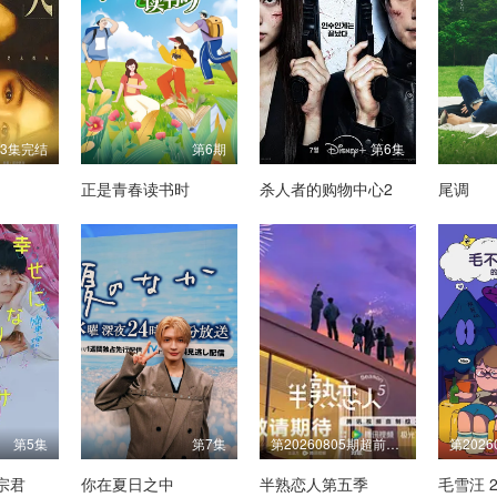
33集完结
第6期
第6集
正是青春读书时
杀人者的购物中心2
尾调
第5集
第7集
第20260805期超前彩蛋
宗君
你在夏日之中
半熟恋人第五季
毛雪汪 2