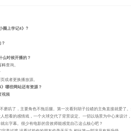
小圈上学记4》?
的？
/什么时候开播的？
百科
查询。
？
网页或者更换播放源。
4》哪些网站还有资源？
度视频
不磨叽了，主要角色不拖后腿。第一次看到胡子拉碴的主角直接就爱了。
没人想看的感情戏，一个火球交代了背景设定。一切以场景为中心来设计
待就出字幕。很少有电影的音效师能感觉自己这么核心吧？
们完美过渡 没看过前作的朋友也毫无压力 相比第一部演员有所升级